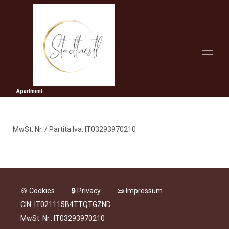
Apartment
Stadtnestl
Das Apartment
Erleben & Entdecken
Preise
MwSt. Nr. / Partita Iva: IT03293970210
Belegungskalender
Kontakt
🍪 Cookies
🔒 Privacy
📜 Impressum
CIN: IT021115B4TTQTGZND
MwSt. Nr.: IT03293970210