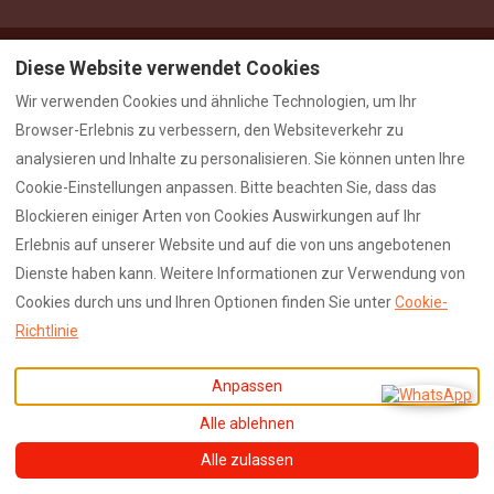
Diese Website verwendet Cookies
Deutsch
EUR
00393495452424
Wir verwenden Cookies und ähnliche Technologien, um Ihr
Browser-Erlebnis zu verbessern, den Websiteverkehr zu
Johann-Kofler-Str. 20,
©
2026
Stadtnestl
Sterzing, Bozen, Italien
Apartment
Alle Rechte
analysieren und Inhalte zu personalisieren. Sie können unten Ihre
39049
.
vorbehalten
- Powered
Cookie-Einstellungen anpassen. Bitte beachten Sie, dass das
E-Mail
:
by
Lodgify
Blockieren einiger Arten von Cookies Auswirkungen auf Ihr
info@stadtnestl.it
Erlebnis auf unserer Website und auf die von uns angebotenen
Dienste haben kann. Weitere Informationen zur Verwendung von
Cookies durch uns und Ihren Optionen finden Sie unter
Cookie-
Richtlinie
Anpassen
Alle ablehnen
Alle zulassen