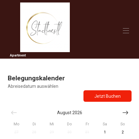
Apartment
Stadtnestl
Das Apartment
Erleben & Entdecken
Belegungskalender
Preise
Belegungskalender
Abreisedatum auswählen
Kontakt
Jetzt Buchen
August 2026
Mo
Di
Mi
Do
Fr
Sa
So
27
28
29
30
31
1
2