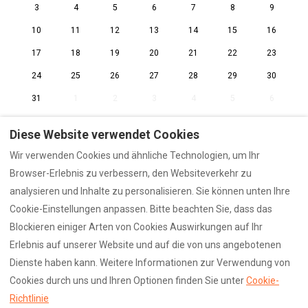
3
4
5
6
7
8
9
10
11
12
13
14
15
16
17
18
19
20
21
22
23
24
25
26
27
28
29
30
31
1
2
3
4
5
6
Diese Website verwendet Cookies
Wir verwenden Cookies und ähnliche Technologien, um Ihr
Browser-Erlebnis zu verbessern, den Websiteverkehr zu
🍪 Cookies
🔒 Privacy
📜 Impressum
analysieren und Inhalte zu personalisieren. Sie können unten Ihre
CIN: IT021115B4TTQTGZND
Cookie-Einstellungen anpassen. Bitte beachten Sie, dass das
MwSt. Nr.: IT03293970210
Blockieren einiger Arten von Cookies Auswirkungen auf Ihr
Erlebnis auf unserer Website und auf die von uns angebotenen
Dienste haben kann. Weitere Informationen zur Verwendung von
Cookies durch uns und Ihren Optionen finden Sie unter
Cookie-
Deutsch
EUR
00393495452424
Richtlinie