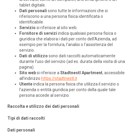
tablet digitale.
Dati personali
sono tutte le informazioni che si
riferiscono a una persona fisica identificata o
identificabile.
Servizio
si riferisce al sito web.
Fornitore di servizi
indica qualsiasi persona fisica o
giuridica che elabora i dati per conto dell’Azienda, ad
esempio per la fornitura, l’analisi o l’assistenza del
servizio.
Dati di utilizzo
sono dati raccolti automaticamente
durante l’uso del servizio (ad es. durata della visita di una
pagina).
Sito web
si riferisce a
Stadtnestl Apartment
, accessibile
all’indirizzo
https://stadtnestl.it
Utente
indica la persona fisica che utilizza il servizio o
l’azienda o entità giuridica per conto della quale tale
persona accede al servizio.
Raccolta e utilizzo dei dati personali
Tipi di dati raccolti
Dati personali