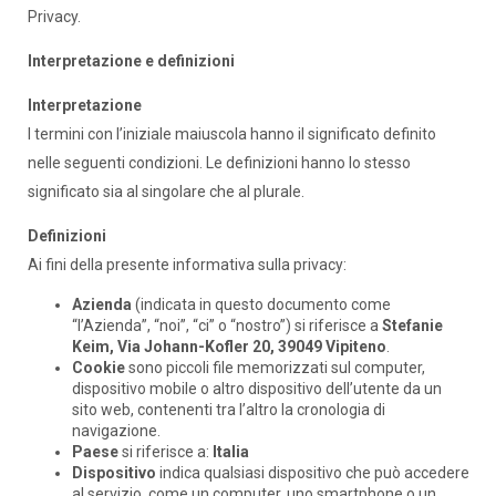
Privacy.
Interpretazione e definizioni
Interpretazione
I termini con l’iniziale maiuscola hanno il significato definito
nelle seguenti condizioni. Le definizioni hanno lo stesso
significato sia al singolare che al plurale.
Definizioni
Ai fini della presente informativa sulla privacy:
Azienda
(indicata in questo documento come
“l’Azienda”, “noi”, “ci” o “nostro”) si riferisce a
Stefanie
Keim, Via Johann-Kofler 20, 39049 Vipiteno
.
Cookie
sono piccoli file memorizzati sul computer,
dispositivo mobile o altro dispositivo dell’utente da un
sito web, contenenti tra l’altro la cronologia di
navigazione.
Paese
si riferisce a:
Italia
Dispositivo
indica qualsiasi dispositivo che può accedere
al servizio, come un computer, uno smartphone o un